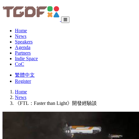
Home
News
Speakers
Agenda
Partners
Indie Space
CoC
繁體中文
Register
Home
News
《FTL：Faster than Light》開發經驗談