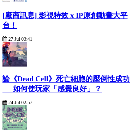
[廠商訊息] 影視特效 x IP原創動畫大平
台！
27 Jul 03:41
論《Dead Cell》死亡細胞的壓倒性成功
──如何使玩家「感覺良好」？
24 Jul 02:57