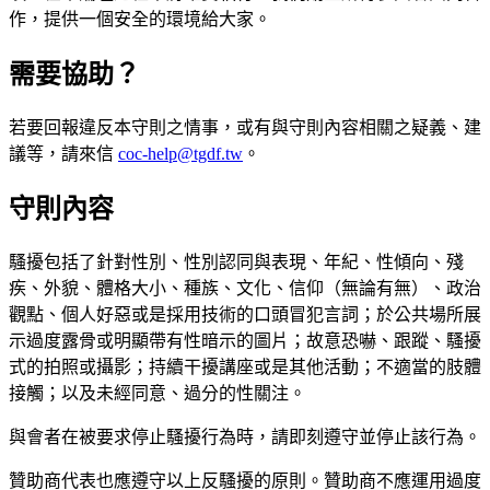
作，提供一個安全的環境給大家。
需要協助？
若要回報違反本守則之情事，或有與守則內容相關之疑義、建
議等，請來信
coc-help@tgdf.tw
。
守則內容
騷擾包括了針對性別、性別認同與表現、年紀、性傾向、殘
疾、外貌、體格大小、種族、文化、信仰（無論有無）、政治
觀點、個人好惡或是採用技術的口頭冒犯言詞；於公共場所展
示過度露骨或明顯帶有性暗示的圖片；故意恐嚇、跟蹤、騷擾
式的拍照或攝影；持續干擾講座或是其他活動；不適當的肢體
接觸；以及未經同意、過分的性關注。
與會者在被要求停止騷擾行為時，請即刻遵守並停止該行為。
贊助商代表也應遵守以上反騷擾的原則。贊助商不應運用過度