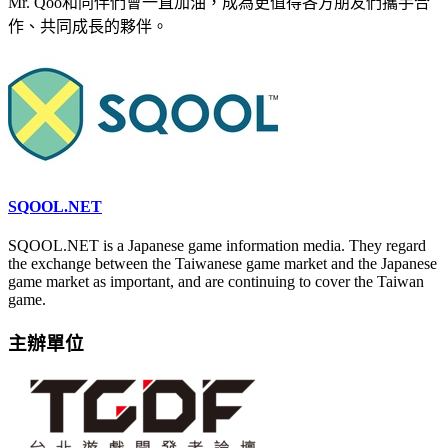
Mr. Qoo和同伴們會一直加油，成為更值得各方朋友們攜手合
作、共同成長的夥伴。
SQOOL.NET
SQOOL.NET is a Japanese game information media. They regard
the exchange between the Taiwanese game market and the Japanese
game market as important, and are continuing to cover the Taiwan
game.
主辦單位