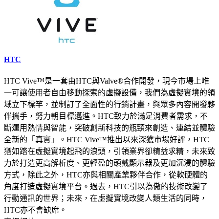
HTC
HTC Vive™是一套由HTC與Valve®合作開發，現今市場上唯
一可讓使用者自由移動探索的虛擬設備，我們為虛擬實境的領
域立下標竿，並制訂了全面性的行銷計畫，與眾多內容開發夥
伴攜手，努力朝目標邁進。HTC致力於滿足消費者需求，不
斷運用熱情與智能，突破創新科技的瓶頸來創造、連結並體驗
全新的「真實」。HTC Vive™推出以來深獲市場好評，HTC
猶如踏在虛擬實境起飛的浪頭，引領業界卻精益求精，未來致
力於打造更高解析度、更輕盈的頭戴顯示器及更加沉浸的體驗
方式，除此之外，HTC亦與相關產業夥伴合作，從軟硬體的
角度打造虛擬實境平台。過去，HTC引以為傲的技術改變了
行動通訊的世界；未來，在虛擬實境改變人類生活的同時，
HTC亦不會缺席。