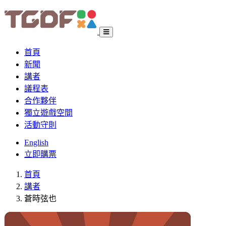
首頁
新聞
講者
議程表
合作夥伴
獨立遊戲空間
活動守則
English
立即購票
首頁
講者
蒼時弦也