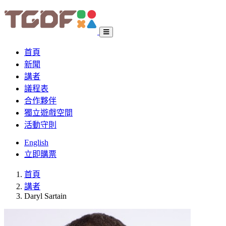
首頁
新聞
講者
議程表
合作夥伴
獨立遊戲空間
活動守則
English
立即購票
首頁
講者
Daryl Sartain