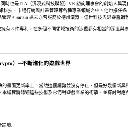
部門總監。他同時也是 ITA（沉浸式科技聯盟）VR 諮詢理事會的創始人與現任主
資訊科技、市場行銷與計畫管理等各種專業領域之中。他也擔任過 
管理。Sartain 過去亦曾服務於德州儀器、億世科技與思睿邏
之一，並擁有 8 件專利，在多個不同領域技術的涉獵都有相當的深度與
rypto）─不斷進化的遊戲世界
快的畫面更新率上。當然這個趨勢並沒有停止，但是好幾個新興
。本議程將綜觀這些技術及它們對遊戲產業的衝擊，並探討對應
開發者論壇.